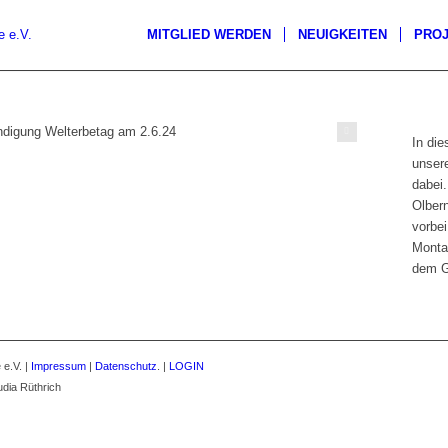
MITGLIED WERDEN
NEUIGKEITEN
PRO
Welterbe Montanregion e. V.
In die
unsere
dabei
Olber
vorbei
Monta
dem G
 e.V. |
Impressum
|
Datenschutz
. |
LOGIN
dia Rüthrich